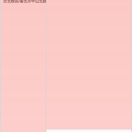
台北校區/臺北市中山北路五段 250 號 電話/02-2882-4564